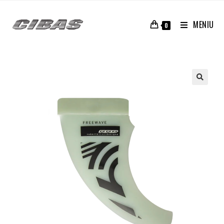
MENIU
0