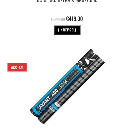
€
419.00
€
544.00
Į KREPŠELĮ
AKCIJA!