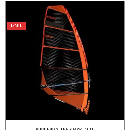
AKCIJA!
BURĖ RRD X-TRA X MK6-7,0M.