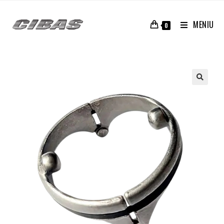
MENIU
0