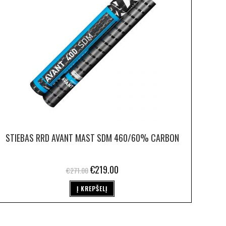
STIEBAS RRD AVANT MAST SDM 460/60% CARBON
€
219.00
€
271.00
Į KREPŠELĮ