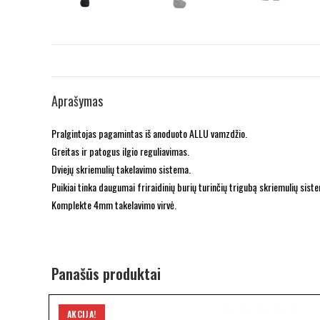
Aprašymas
Pralgintojas pagamintas iš anoduoto ALLU vamzdžio.
Greitas ir patogus ilgio reguliavimas.
Dviejų skriemulių takelavimo sistema.
Puikiai tinka daugumai friraidinių burių turinčių trigubą skriemulių sis
Komplekte 4mm takelavimo virvė.
Panašūs produktai
AKCIJA!