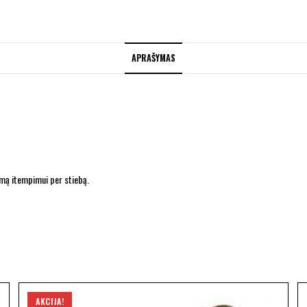
APRAŠYMAS
temą itempimui per stiebą.
AKCIJA!