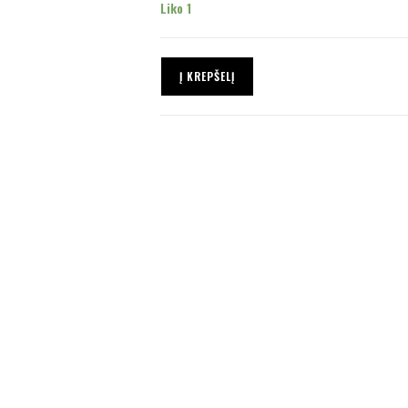
Liko 1
Į KREPŠELĮ