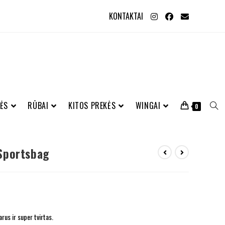
KONTAKTAI
ĖS
RŪBAI
KITOS PREKĖS
WINGAI
0
Sportsbag
arus ir super tvirtas.