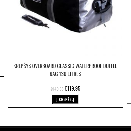
KREPŠYS OVERBOARD CLASSIC WATERPROOF DUFFEL
BAG 130 LITRES
€
119.95
€
149.95
Į KREPŠELĮ