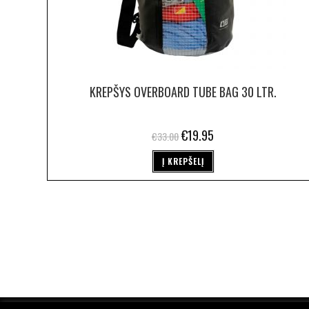
KREPŠYS OVERBOARD TUBE BAG 30 LTR.
€
19.95
€
33.00
Į KREPŠELĮ