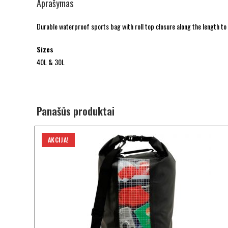
Aprašymas
Durable waterproof sports bag with roll top closure along the length to
Sizes
40L & 30L
Panašūs produktai
AKCIJA!