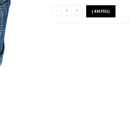
-
+
Į KREPŠELĮ