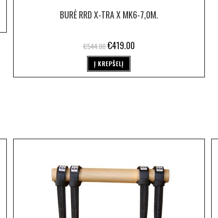
BURĖ RRD X-TRA X MK6-7,0M.
€
419.00
€
544.00
Į KREPŠELĮ