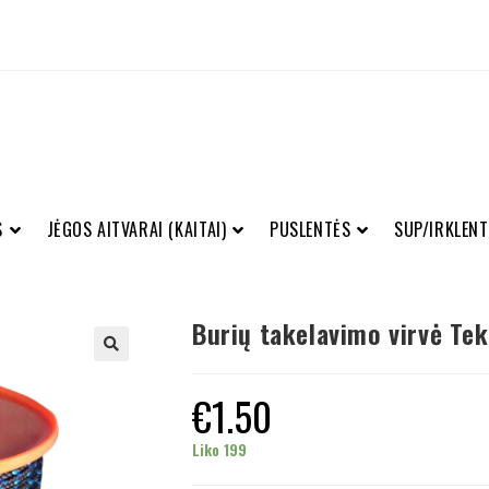
S
JĖGOS AITVARAI (KAITAI)
PUSLENTĖS
SUP/IRKLENT
Burių takelavimo virvė Te
€
1.50
Liko 199