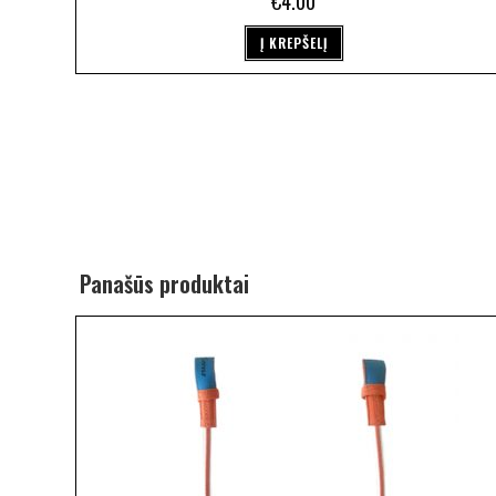
€
4.00
Į KREPŠELĮ
Panašūs produktai