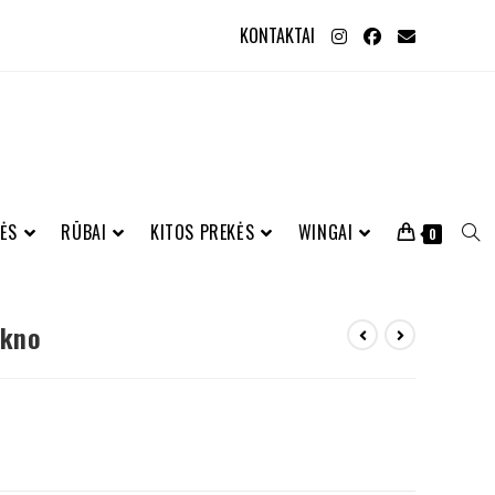
KONTAKTAI
ĖS
RŪBAI
KITOS PREKĖS
WINGAI
0
kkno