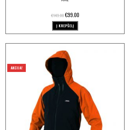
€
99.00
€
149.00
Į KREPŠELĮ
AKCIJA!