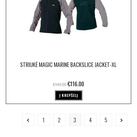
STRIUKĖ MAGIC MARINE BACKSLICE JACKET-XL
€
116.00
€
149.00
Į KREPŠELĮ
1
2
3
4
5