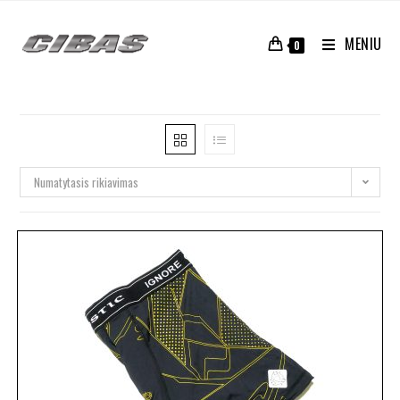
MENIU
0
Numatytasis rikiavimas