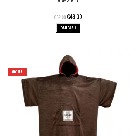
€
48.00
€
52.00
DAUGIAU
AKCIJA!